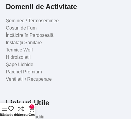
Domenii de Activitate
Șeminee / Termoșeminee
Coșuri de Fum
Încălzire în Pardoseală
Instalații Sanitare
Termice Wolf
Hidroizolații
Șape Lichide
Parchet Premium
Ventilații / Recuperare
Link-uri Utile
0
Meniu
Lista de dorințe
Compara
Coș
Termeni si Conditii
Politica de confidentialiate