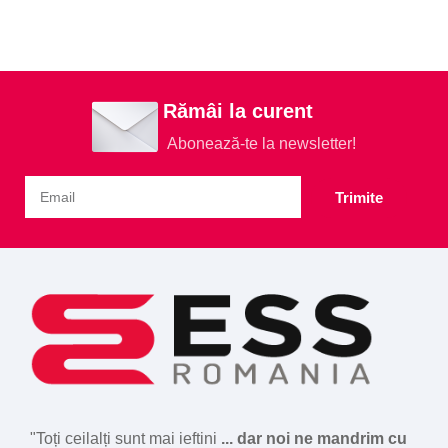
Rămâi la curent
Abonează-te la newsletter!
Trimite
"Toți ceilalți sunt mai ieftini
... dar noi ne mandrim cu