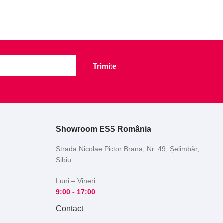
Trimite
Showroom ESS România
Strada Nicolae Pictor Brana, Nr. 49, Șelimbăr,
Sibiu
Luni – Vineri:
9:00 -
17:00
Contact