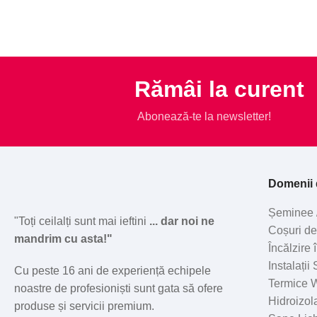
Rămâi la curent
Abonează-te la newsletter!
Domenii d
Șeminee 
"Toți ceilalți sunt mai ieftini
... dar noi ne
Coșuri d
mandrim cu asta!"
Încălzire
Instalații
Cu peste 16 ani de experiență echipele
Termice W
noastre de profesioniști sunt gata să ofere
Hidroizola
produse și servicii premium.