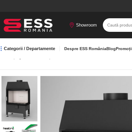
Showroom
Categorii / Departamente
Despre ESS România
Blog
Promoți
Prima pagină
Seminee pe lemne
Focar Heatro 55P