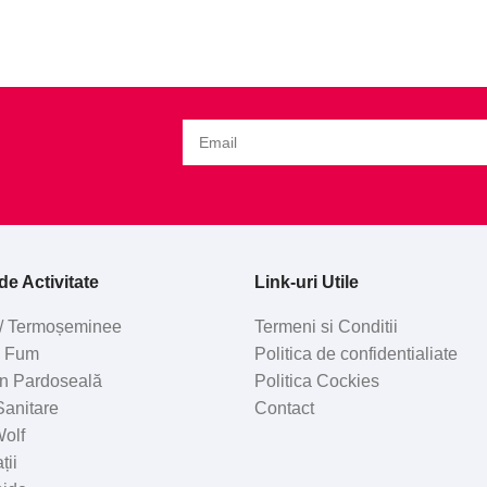
e Activitate
Link-uri Utile
/ Termoșeminee
Termeni si Conditii
e Fum
Politica de confidentialiate
 în Pardoseală
Politica Cockies
 Sanitare
Contact
olf
ții