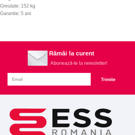
Greutate: 152 kg
Garantie: 5 ani
Rămâi la curent
Abonează-te la newsletter!
Trimite