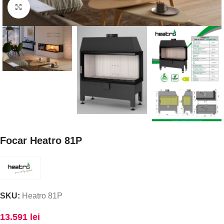
Faceți click pentru a mări
Focar Heatro 81P
SKU:
Heatro 81P
13.591
lei