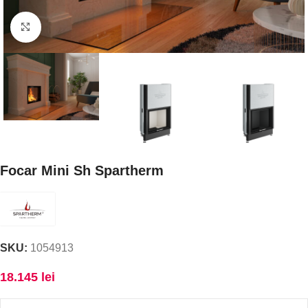
Faceți click pentru a mări
Focar Mini Sh Spartherm
SKU:
1054913
18.145
lei