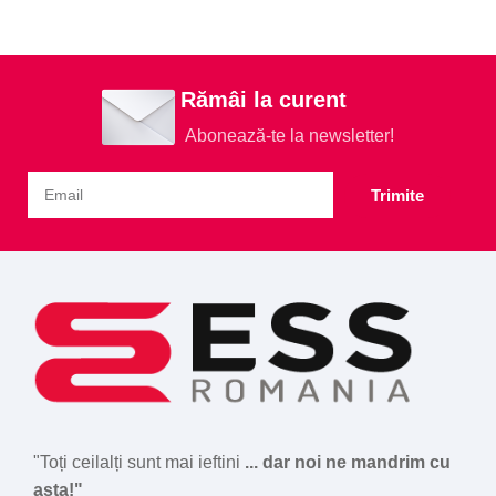
Rămâi la curent
Abonează-te la newsletter!
Trimite
"Toți ceilalți sunt mai ieftini
... dar noi ne mandrim cu
asta!"