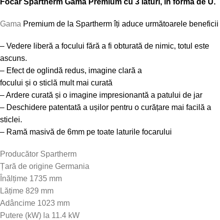
Focar Spartherm Gama Premium cu 3 laturi, în formă de U.
Gama
Premium de
la
Spartherm
îți
aduce
următoarele
beneficii
– Vedere
liberă
a focului
fără
a
fi
obturată
de nimic, totul este
ascuns.
– Efect de
oglindă
redus,
imagine
clară
a
focului
și
o
sticlă
mult
mai
curată
– Ardere
curată
și
o
imagine
impresionantă
a patului de jar
–
Deschidere
patentată
a
ușilor
pentru o
curățare
mai
facilă
a
sticlei.
–
Ramă
masivă
de 6mm pe toate
laturile
focarului
Producător Spartherm
Țară de origine Germania
Înălțime 1735 mm
Lățime 829 mm
Adâncime 1023 mm
Putere (kW) la 11.4 kW