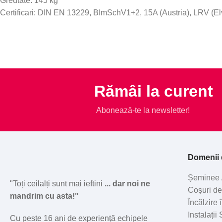
Greutate: 145 kg
Certificari: DIN EN 13229, BImSchV1+2, 15A (Austria), LRV (El
Rămâi la curent
Abonează-te la newsletter!
Domenii d
Șeminee 
"Toți ceilalți sunt mai ieftini
... dar noi ne
Coșuri d
mandrim cu asta!"
Încălzire
Instalații
Cu peste 16 ani de experiență echipele