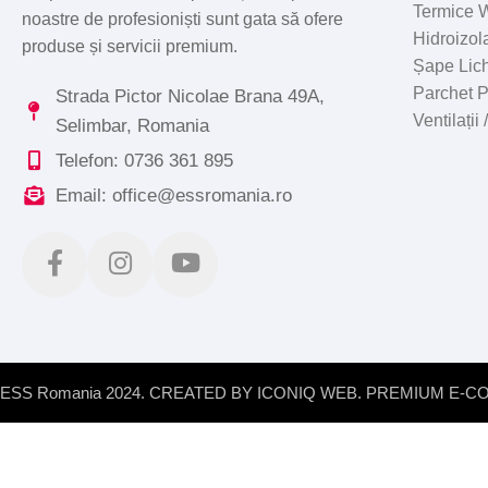
Termice W
noastre de profesioniști sunt gata să ofere
Hidroizola
produse și servicii premium.
Șape Lic
Parchet 
Strada Pictor Nicolae Brana 49A,
Ventilații
Selimbar, Romania
Telefon: 0736 361 895
Email: office@essromania.ro
ESS Romania 2024. CREATED BY ICONIQ WEB. PREMIUM E-