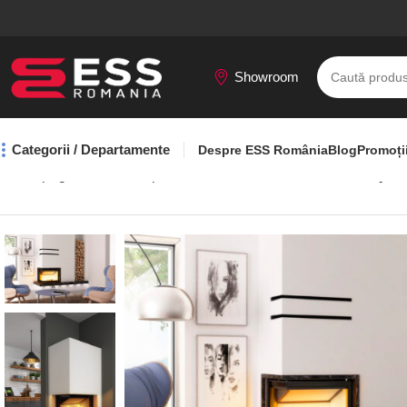
Showroom
Categorii / Departamente
Despre ESS România
Blog
Promoți
Prima pagină
Seminee pe lemne
Focar Smart 2LXLTh Hajdu