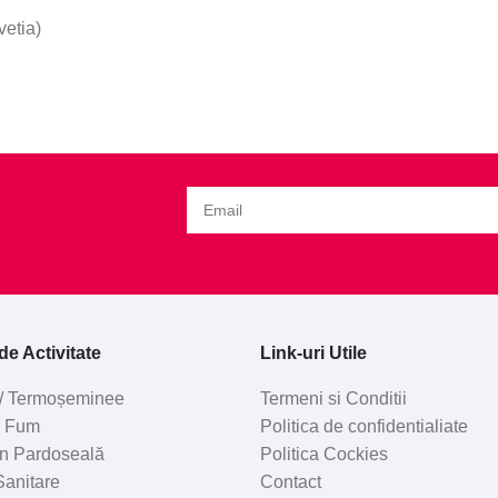
vetia)
e Activitate
Link-uri Utile
/ Termoșeminee
Termeni si Conditii
e Fum
Politica de confidentialiate
 în Pardoseală
Politica Cockies
 Sanitare
Contact