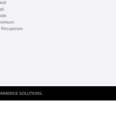
olf
ții
hide
Premium
 / Recuperare
COMMERCE SOLUTIONS.