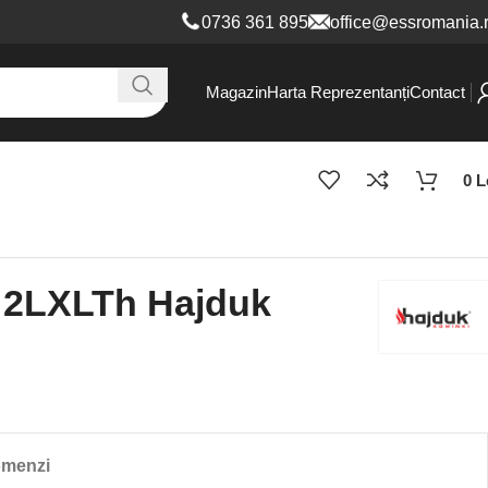
0736 361 8
95
office@essromania.
Magazin
Harta Reprezentanți
Contact
0
L
 2LXLTh Hajduk
omenzi