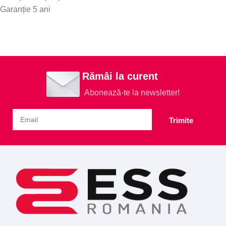
Garanție 5 ani
Rămâi la curent
Abonează-te la newsletter!
Trimite