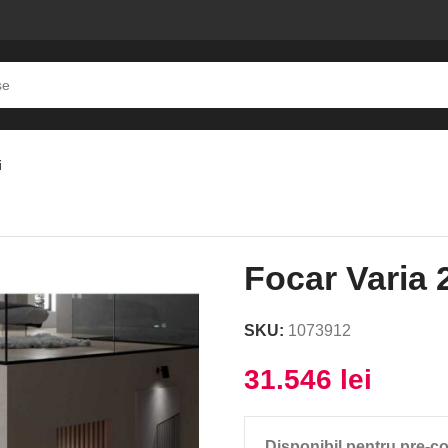
i
herm
Focar Varia
SKU:
1073912
31.546
lei
Disponibil pentru pre-c