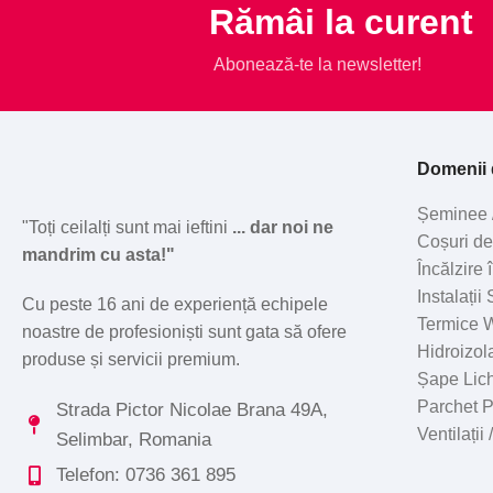
Rămâi la curent
Abonează-te la newsletter!
Domenii d
Șeminee 
"Toți ceilalți sunt mai ieftini
... dar noi ne
Coșuri d
mandrim cu asta!"
Încălzire
Instalații
Cu peste 16 ani de experiență echipele
Termice W
noastre de profesioniști sunt gata să ofere
Hidroizola
produse și servicii premium.
Șape Lic
Parchet 
Strada Pictor Nicolae Brana 49A,
Ventilații
Selimbar, Romania
Telefon: 0736 361 895