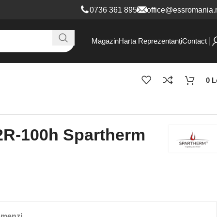
0736 361 8
95
office@essromania.
Magazin
Harta Reprezentanți
Contact
0
L
 2R-100h Spartherm
omenzi