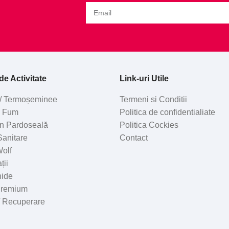
e Activitate
Link-uri Utile
/ Termoșeminee
Termeni si Conditii
e Fum
Politica de confidentialiate
 în Pardoseală
Politica Cockies
 Sanitare
Contact
olf
ții
hide
Premium
 / Recuperare