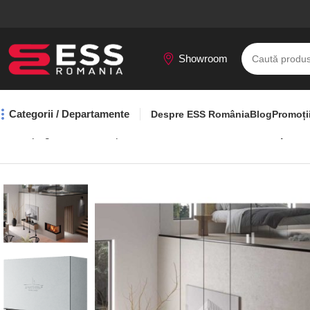
Showroom
Categorii / Departamente
Despre ESS România
Blog
Promoți
Prima pagină
Seminee pe lemne
Focar Varia 2R-100h Spart