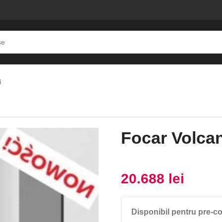
i
uk
Focar Volca
20.688
lei
Disponibil pentru pre-c