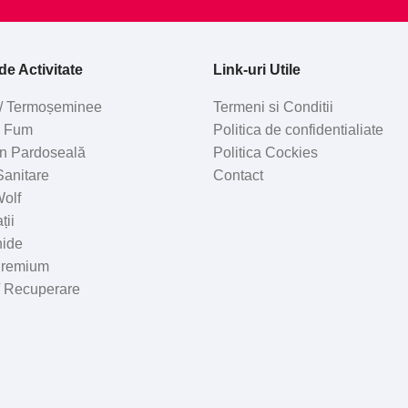
e Activitate
Link-uri Utile
/ Termoșeminee
Termeni si Conditii
e Fum
Politica de confidentialiate
 în Pardoseală
Politica Cockies
 Sanitare
Contact
olf
ții
hide
Premium
 / Recuperare