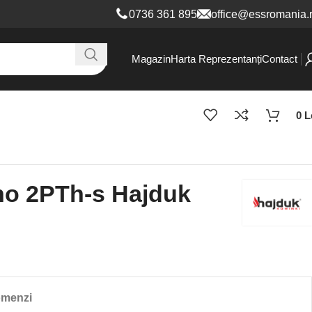
0736 361 8
95
office@essromania.
Magazin
Harta Reprezentanți
Contact
0
L
no 2PTh-s Hajduk
omenzi