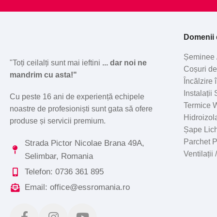
Domenii d
Șeminee 
"Toți ceilalți sunt mai ieftini
... dar noi ne
Coșuri d
mandrim cu asta!"
Încălzire
Instalații
Cu peste 16 ani de experiență echipele
Termice W
noastre de profesioniști sunt gata să ofere
Hidroizola
produse și servicii premium.
Șape Lic
Parchet 
Strada Pictor Nicolae Brana 49A,
Ventilații
Selimbar, Romania
Telefon: 0736 361 895
Email: office@essromania.ro