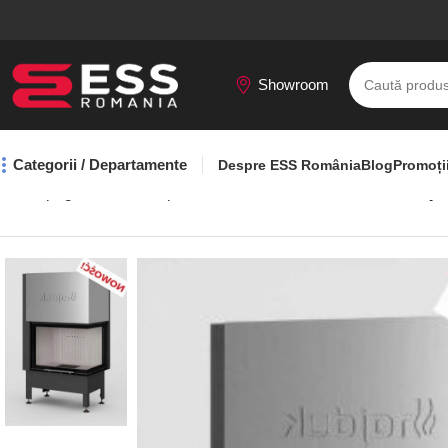
Showroom
Categorii / Departamente
Despre ESS România
Blog
Promoți
Prima pagină
Seminee pe lemne
Focar Volcano 2PTh-s Hajd