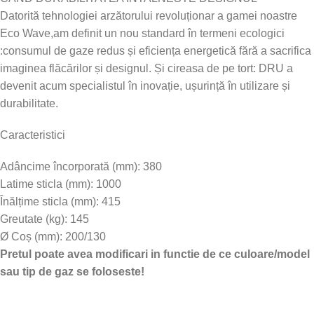
Datorită tehnologiei arzătorului revoluționar a gamei noastre
Eco Wave,am definit un nou standard în termeni ecologici
:consumul de gaze redus și eficiența energetică fără a sacrifica
imaginea flăcărilor și designul. Și cireasa de pe tort: DRU a
devenit acum specialistul în inovație, ușurință în utilizare și
durabilitate.
Caracteristici
Adâncime încorporată (mm): 380
Latime sticla (mm): 1000
Înălțime sticla (mm): 415
Greutate (kg): 145
Ø Coș (mm): 200/130
Pretul poate avea modificari in functie de ce culoare/model
sau tip de gaz se foloseste!