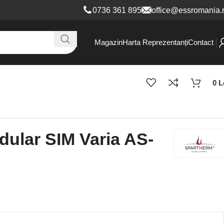
0736 361 8
95
office@essromania.
Magazin
Harta Reprezentanți
Contact
0
L
ular SIM Varia AS-