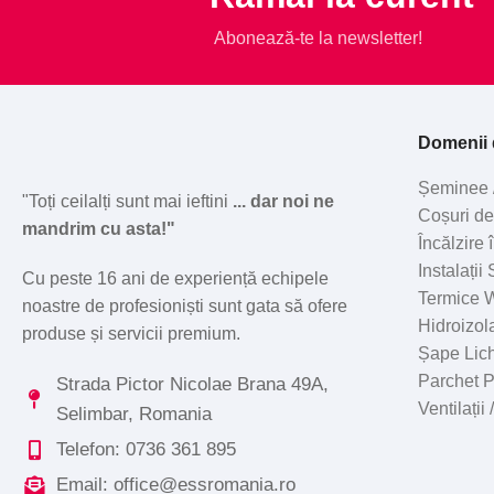
Abonează-te la newsletter!
Domenii d
Șeminee 
"Toți ceilalți sunt mai ieftini
... dar noi ne
Coșuri d
mandrim cu asta!"
Încălzire
Instalații
Cu peste 16 ani de experiență echipele
Termice W
noastre de profesioniști sunt gata să ofere
Hidroizola
produse și servicii premium.
Șape Lic
Parchet 
Strada Pictor Nicolae Brana 49A,
Ventilații
Selimbar, Romania
Telefon: 0736 361 895
Email: office@essromania.ro