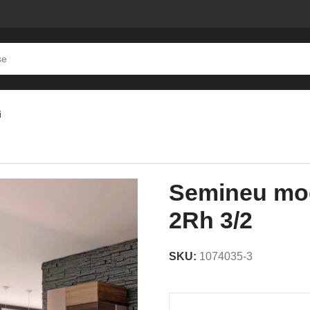
i
S-2Rh 3/2
Semineu mod
2Rh 3/2
SKU:
1074035-3