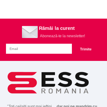
Rămâi la curent
Abonează-te la newsletter!
Trimite
"Toți ceilalți sunt mai ieftini
... dar noi ne mandrim cu