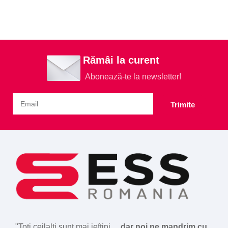
Rămâi la curent
Abonează-te la newsletter!
Trimite
"Toți ceilalți sunt mai ieftini
... dar noi ne mandrim cu