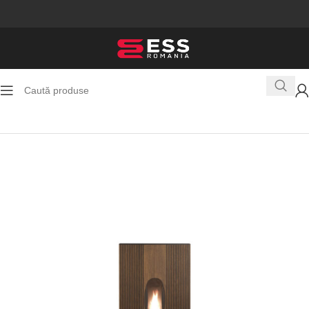
Prima pagină
Sobe pe peleti