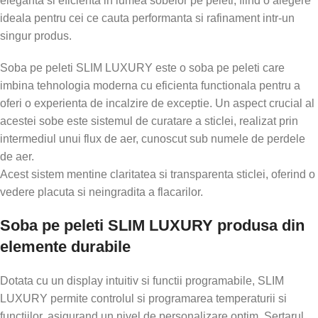
eleganta si eficienta in lumea sobelor pe peleti, fiind o alegere
ideala pentru cei ce cauta performanta si rafinament intr-un
singur produs.
Soba pe peleti SLIM LUXURY este o soba pe peleti care
imbina tehnologia moderna cu eficienta functionala pentru a
oferi o experienta de incalzire de exceptie. Un aspect crucial al
acestei sobe este sistemul de curatare a sticlei, realizat prin
intermediul unui flux de aer, cunoscut sub numele de perdele
de aer.
Acest sistem mentine claritatea si transparenta sticlei, oferind o
vedere placuta si neingradita a flacarilor.
Soba pe peleti SLIM LUXURY produsa din
elemente durabile
Dotata cu un display intuitiv si functii programabile, SLIM
LUXURY permite controlul si programarea temperaturii si
functiilor, asigurand un nivel de personalizare optim. Sertarul