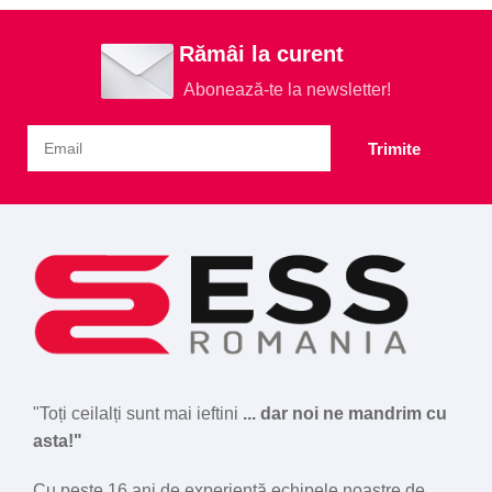
Rămâi la curent
Abonează-te la newsletter!
Trimite
"Toți ceilalți sunt mai ieftini
... dar noi ne mandrim cu
asta!"
Cu peste 16 ani de experiență echipele noastre de