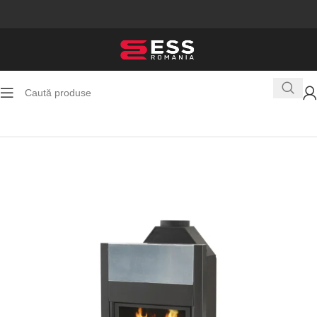
Prima pagină
Termosemineu pe peleti