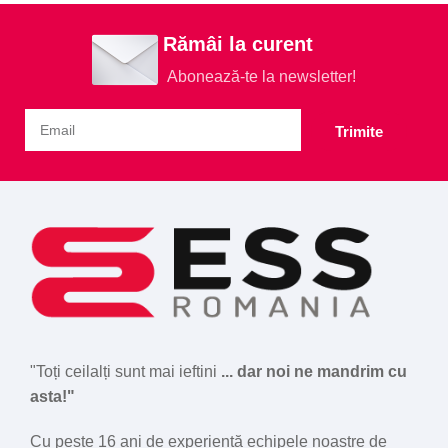
Rămâi la curent
Abonează-te la newsletter!
Trimite
"Toți ceilalți sunt mai ieftini
... dar noi ne mandrim cu
asta!"
Cu peste 16 ani de experiență echipele noastre de