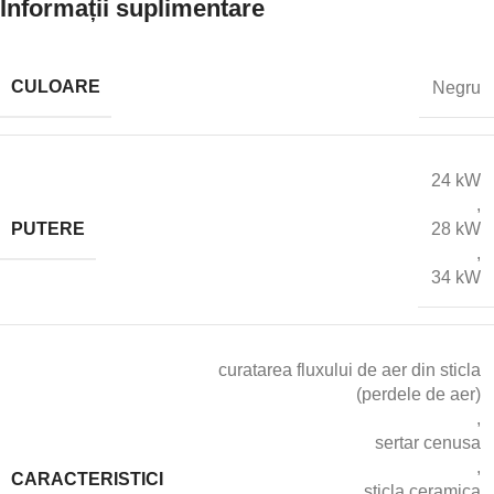
Informații suplimentare
CULOARE
Negru
24 kW
,
PUTERE
28 kW
,
34 kW
curatarea fluxului de aer din sticla
(perdele de aer)
,
sertar cenusa
,
CARACTERISTICI
sticla ceramica