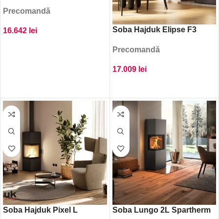
Precomandă
Soba Hajduk Elipse F3
16.642
lei
ADAUGĂ ÎN COȘ
Precomandă
17.009
lei
ADAUGĂ ÎN COȘ
Soba Hajduk Pixel L
Soba Lungo 2L Spartherm