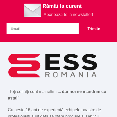
Rămâi la curent
Abonează-te la newsletter!
Trimite
"Toți ceilalți sunt mai ieftini
... dar noi ne mandrim cu
asta!"
Cu peste 16 ani de experiență echipele noastre de
profesioniști sunt gata să ofere produse și servicii