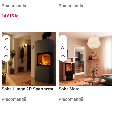
Precomandă
Precomandă
14.815
lei
CITEȘTE MAI MULT
ADAUGĂ ÎN COȘ
Soba Lungo 2R Spartherm
Soba Moro
Precomandă
Precomandă
CITEȘTE MAI MULT
CITEȘTE MAI MULT